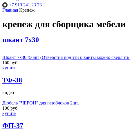
+7 919 241 23 73
Главная
Крепеж
крепеж для сборщика мебели
шкант 7х30
Шкант 7х30 (50шт) Отверстия под эти шканты можно сверлит
160 руб.
купить
ТФ-38
видео
Дюбель "ЧЕРОН" для газоблоков 2шт.
106 руб.
купить
ФП-37