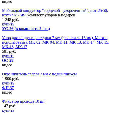
видео
Мебельный кондуктор "торцевой - укороченный", шаг 25/50,
втулка Ø7 мм.
комплект упоров в подарок
1 248 руб.
купить
УС-26 (в комплекте 2 шт.)
Упор для кондуктора втулки 7 мм (для плиты 16 мм). Можно
использовать с МК-02, МК-04, МК-11, МК-13, МК-14, МК-15,
МК-16, МК-17
581 руб.
купить
ОС-29
видео
Ограничитель сверла 7 мм с подшипником
1 900 руб.
купить
ФП-37
видео
Фиксатор провода 10 шт
147 руб.
купить