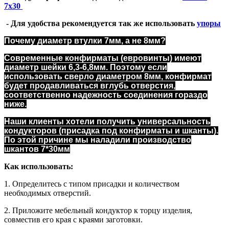
7х30
- Для удобства рекомендуется так же использовать
упоры
Почему диаметр втулки 7мм, а не 8мм?
Современные конфирматы (евровинты) имеют
диаметр шейки 6,3-6,8мм. Поэтому если
использовать сверло диаметром 8мм, конфирмат
будет продавливаться вглубь отверстия,
соответственно надежность соединения гораздо
ниже.
Наши клиенты хотели получить универсальность
кондукторов (присадка под конфирматы и шканты).
По этой причине мы наладили производство
шкантов 7*30мм
Как использовать:
1. Определитесь с типом присадки и количеством
необходимых отверстий.
2. Приложите мебельный кондуктор к торцу изделия,
совместив его края с краями заготовки.