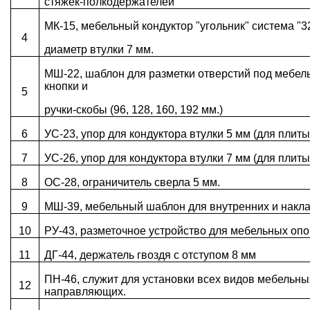
стяжек-полкодержателей
МК-15, мебельный кондуктор "угольник" система "3
4
диаметр втулки 7 мм.
МШ-22, шаблон для разметки отверстий под мебел
кнопки и
5
ручки-скобы (96, 128, 160, 192 мм.)
6
УС-23, упор для кондуктора втулки 5 мм (для плиты
7
УС-26, упор для кондуктора втулки 7 мм (для плиты
8
ОС-28, ограничитель сверла 5 мм.
9
МШ-39, мебельный шаблон для внутренних и накла
10
РУ-43, разметочное устройство для мебельных опо
11
ДГ-44, держатель гвоздя с отступом 8 мм
ПН-46, служит для установки всех видов мебельны
12
направляющих.