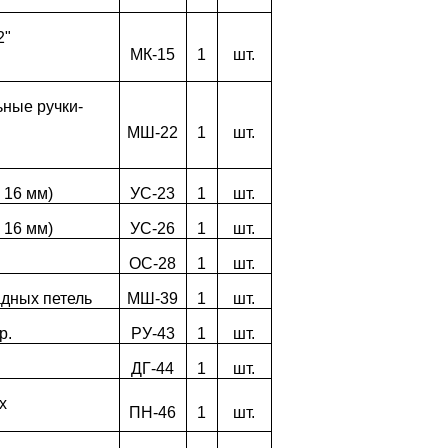
2"
МК-15
1
шт.
ьные ручки-
МШ-22
1
шт.
 16 мм)
УС-23
1
шт.
 16 мм)
УС-26
1
шт.
ОС-28
1
шт.
дных петель
МШ-39
1
шт.
р.
РУ-43
1
шт.
ДГ-44
1
шт.
х
ПН-46
1
шт.