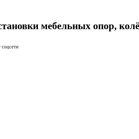
становки мебельных опор, кол
у соцсети